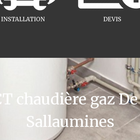
INSTALLATION
DEVIS
 chaudière gaz De 
Sallaumines