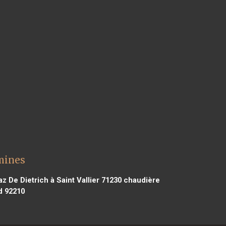
mines
 De Dietrich à Saint Vallier 71230
chaudière
d 92210