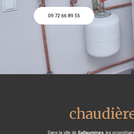
09 72 66 89 55
chaudière
Dans la ville de
Sallaumines
, les propriéta