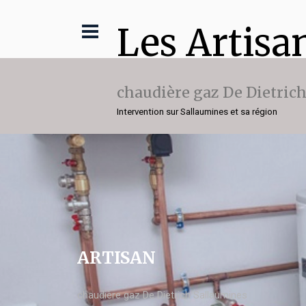
Les Artisa
chaudière gaz De Dietric
Intervention sur Sallaumines et sa région
ARTISAN
chaudière gaz De Dietrich Sallaumines