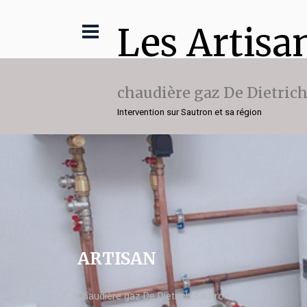
Les Artisa
chaudière gaz De Dietric
Intervention sur Sautron et sa région
ARTISAN
chaudière gaz De Dietrich Sautron