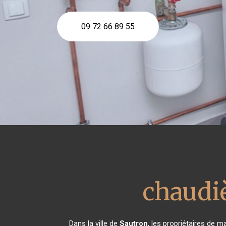
09 72 66 89 55
chaudiè
Dans la ville de
Sautron
, les propriétaires de m