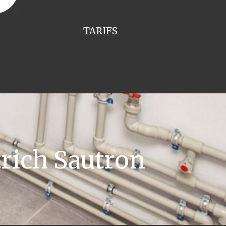
TARIFS
rich Sautron