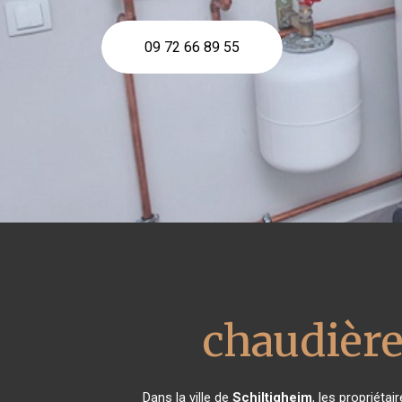
09 72 66 89 55
chaudière
Dans la ville de
Schiltigheim
, les propriéta