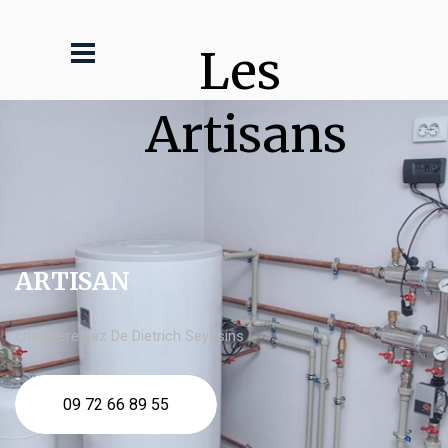
Les 
Artisans
ARTISAN
chaudière gaz De Dietrich Seyssins
09 72 66 89 55