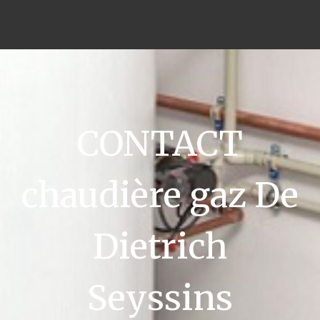
CONTACT
chaudière gaz De
Dietrich
Seyssins