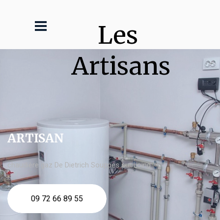
Les 
Artisans
ARTISAN
chaudière gaz De Dietrich Souppes sur Loing
09 72 66 89 55