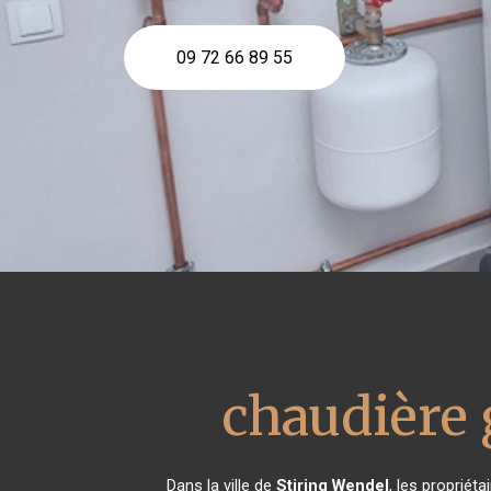
09 72 66 89 55
chaudière 
Dans la ville de
Stiring Wendel
, les propriét