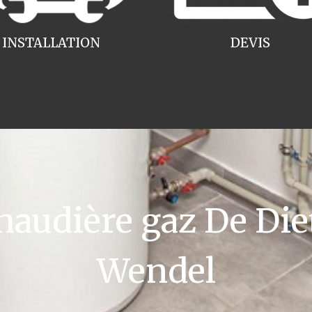
INSTALLATION
DEVIS
udière gaz De Diet
Wendel