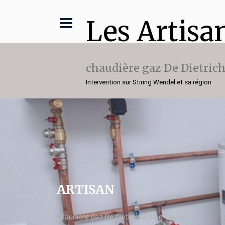
Les Artisa
chaudière gaz De Dietric
Intervention sur Stiring Wendel et sa région
ARTISAN
chaudière gaz De Dietrich Stiring Wendel