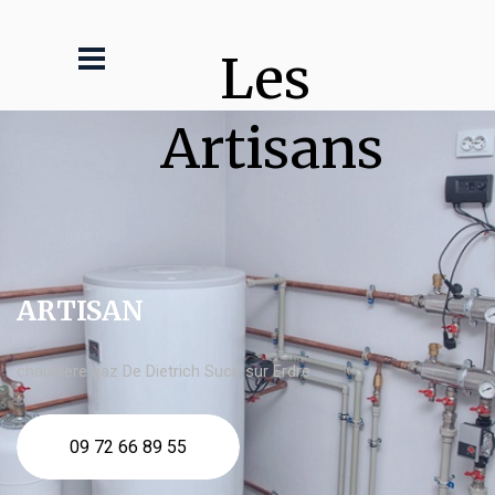
Les 
Artisans
ARTISAN
chaudière gaz De Dietrich Sucé sur Erdre
09 72 66 89 55