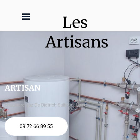
Les 
Artisans
ARTISAN
chaudière gaz De Dietrich Sully sur Loire
09 72 66 89 55