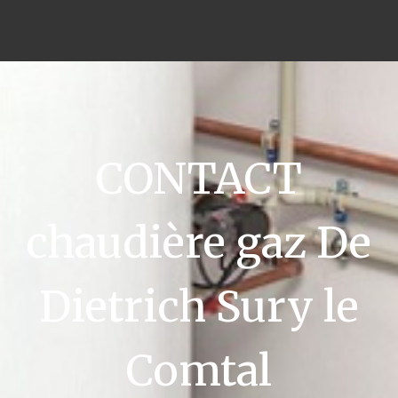
CONTACT
chaudière gaz De
Dietrich Sury le
Comtal