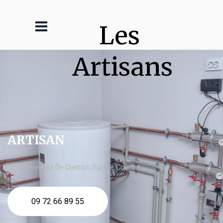
Les 
Artisans
ARTISAN
chaudière gaz De Dietrich Sury le Comtal
09 72 66 89 55