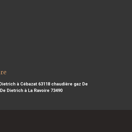
are
ietrich à Cébazat 63118
chaudière gaz De
e Dietrich à La Ravoire 73490