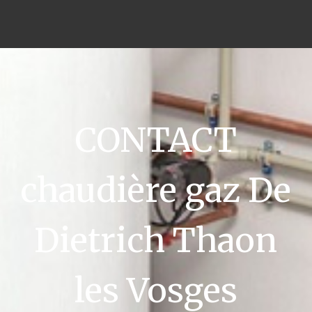
CONTACT
chaudière gaz De
Dietrich Thaon
les Vosges