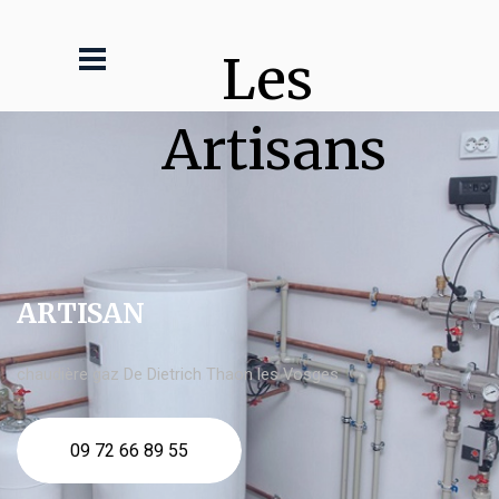
Les 
Artisans
ARTISAN
chaudière gaz De Dietrich Thaon les Vosges
09 72 66 89 55