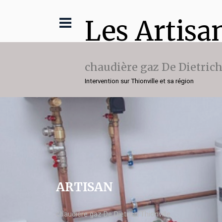
Les Artisa
chaudière gaz De Dietric
Intervention sur Thionville et sa région
ARTISAN
chaudière gaz De Dietrich Thionville