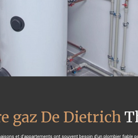
e gaz De Dietrich
Th
maisons et d'appartements ont souvent besoin d'un plombier fiable pou