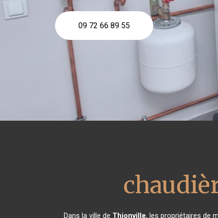
09 72 66 89 55
chaudièr
Dans la ville de
Thionville
, les propriétaires de 