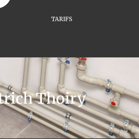
TARIFS
trich Thoiry