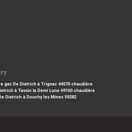
iry
e gaz De Dietrich à Trignac 44570
chaudière
etrich à Tassin la Demi Lune 69160
chaudière
e Dietrich à Douchy les Mines 59282