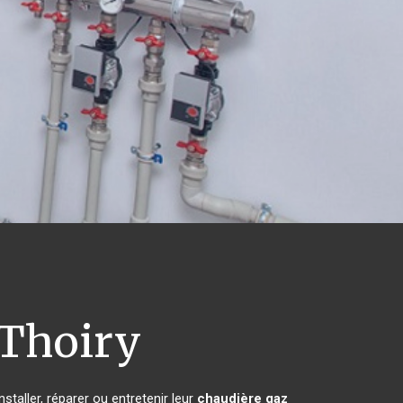
Thoiry
staller, réparer ou entretenir leur
chaudière gaz