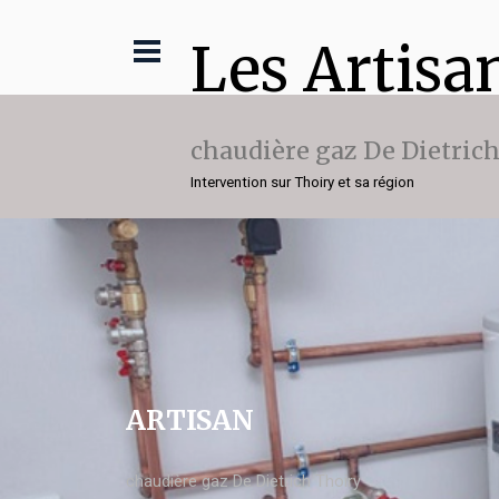
Les Artisa
chaudière gaz De Dietric
Intervention sur Thoiry et sa région
ARTISAN
chaudière gaz De Dietrich Thoiry