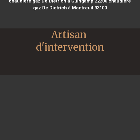
chaudière gaz De Dietrich à Guingamp 22200
chaudière
gaz De Dietrich à Montreuil 93100
Artisan 
d'intervention