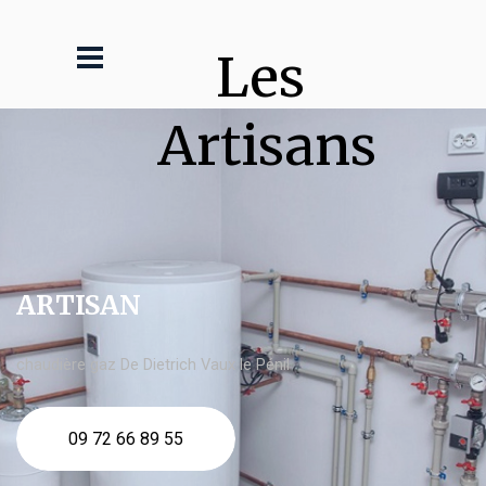
Les 
Artisans
ARTISAN
chaudière gaz De Dietrich Vaux le Pénil
09 72 66 89 55