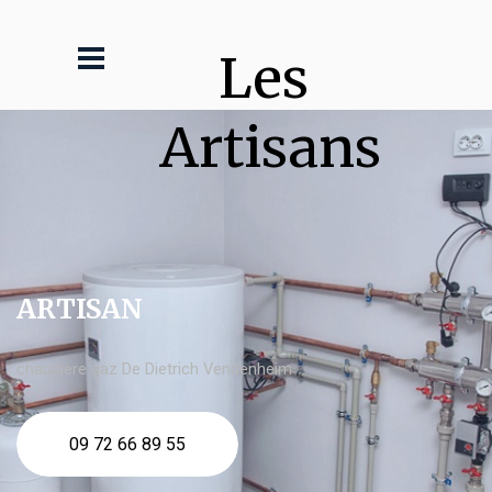
Les 
Artisans
ARTISAN
chaudière gaz De Dietrich Vendenheim
09 72 66 89 55