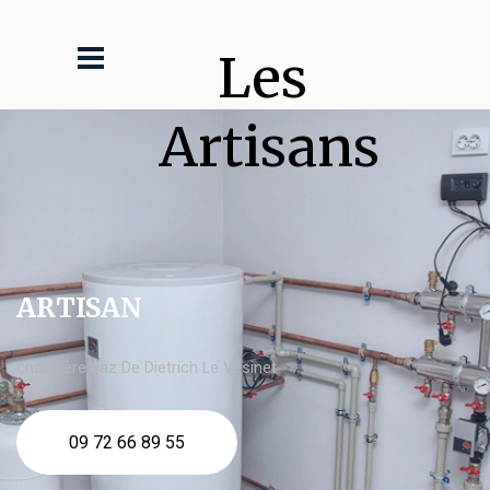
Les 
Artisans
ARTISAN
chaudière gaz De Dietrich Le Vésinet
09 72 66 89 55