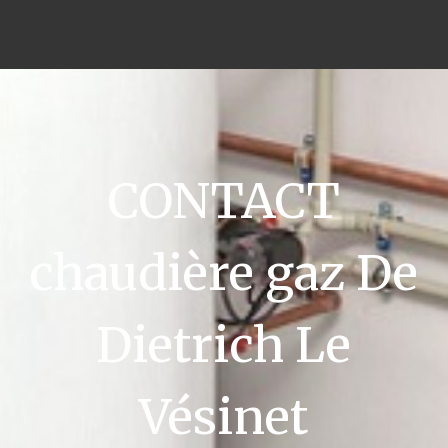
CONTACT
chaudière gaz De
Dietrich Le
Vésinet