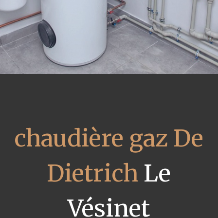
chaudière gaz De
Dietrich
Le
Vésinet