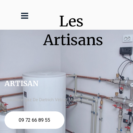
Les 
Artisans
ARTISAN
chaudière gaz De Dietrich Vétraz Monthoux
09 72 66 89 55