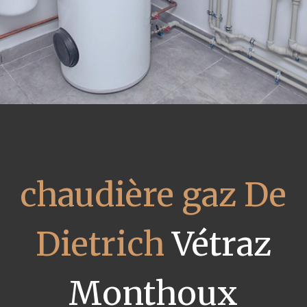
chaudière gaz De
Dietrich
Vétraz
Monthoux