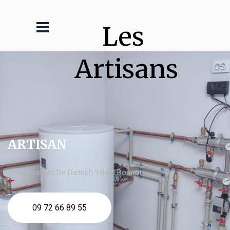
Les 
Artisans
ARTISAN
chaudière gaz De Dietrich Villard Bonnot
09 72 66 89 55