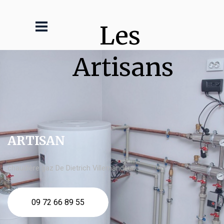
Les 
Artisans
ARTISAN
chaudière gaz De Dietrich Villemandeur
09 72 66 89 55