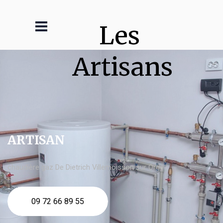
Les 
Artisans
ARTISAN
chaudière gaz De Dietrich Villemoisson sur Orge
09 72 66 89 55