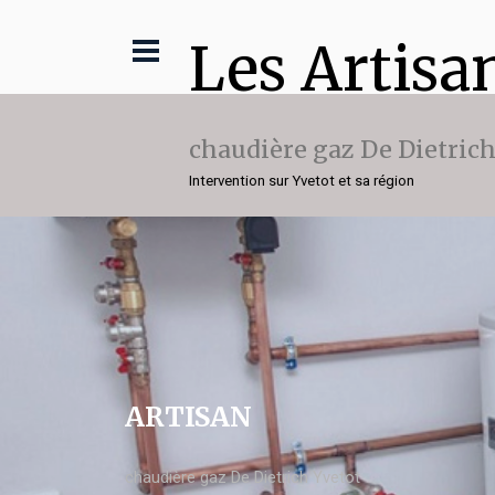
Les Artisa
chaudière gaz De Dietric
Intervention sur Yvetot et sa région
ARTISAN
chaudière gaz De Dietrich Yvetot