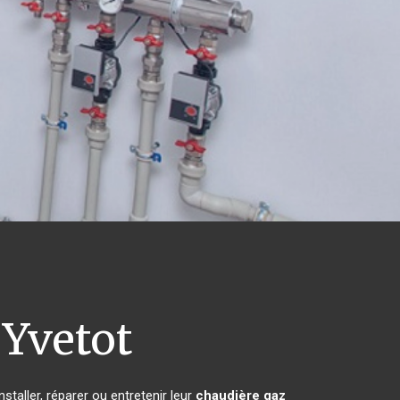
Yvetot
taller, réparer ou entretenir leur
chaudière gaz