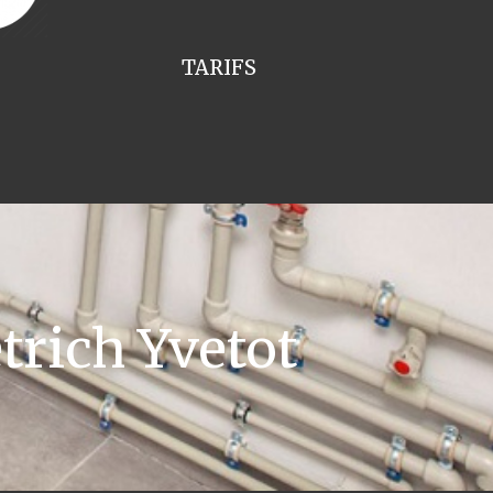
TARIFS
rich Yvetot