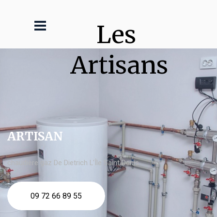
Les 
Artisans
ARTISAN
chaudière gaz De Dietrich L'Île Saint Denis
09 72 66 89 55