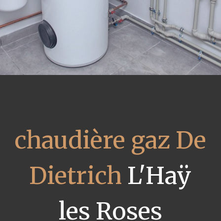
chaudière gaz De
Dietrich
L'Haÿ
les Roses