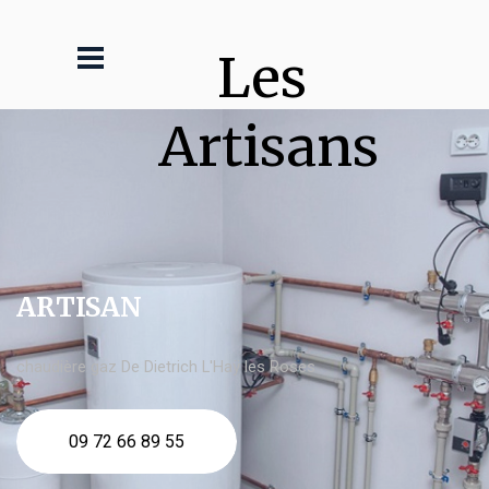
Les 
Artisans
ARTISAN
chaudière gaz De Dietrich L'Haÿ les Roses
09 72 66 89 55