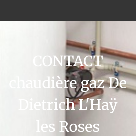
CONTACT
chaudière gaz De
Dietrich L'Haÿ
les Roses